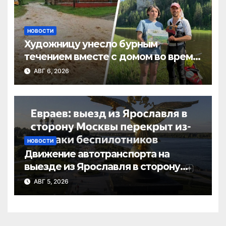
НОВОСТИ
Художницу унесло бурным
течением вместе с домом во время
потопа в Пермском крае
АВГ 6, 2026
НОВОСТИ
Движение автотранспорта на
выезде из Ярославля в сторону
Москвы перекрыто в связи с атакой
АВГ 5, 2026