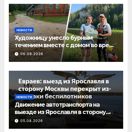
НОВОСТИ
Художницу унесло бурным
течением вместе с домом во время
потопа в Пермском крае
06.08.2026
НОВОСТИ
Движение автотранспорта на
выезде из Ярославля в сторону
Москвы перекрыто в связи с
05.08.2026
атакой