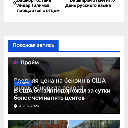
Башкортостана
Башкирии отметит
по
Айдар Галимов
День русского языка
прощается с отцом
записям
Похожая запись
НОВОСТИ
В США бензин подорожал за сутки
более чем на пять центов
АВГ 6, 2026