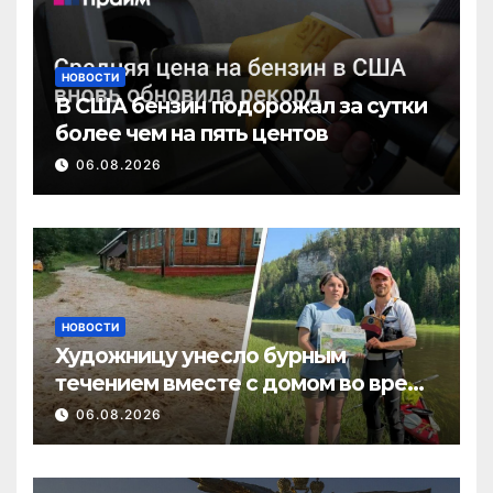
НОВОСТИ
В США бензин подорожал за сутки
более чем на пять центов
06.08.2026
НОВОСТИ
Художницу унесло бурным
течением вместе с домом во время
потопа в Пермском крае
06.08.2026