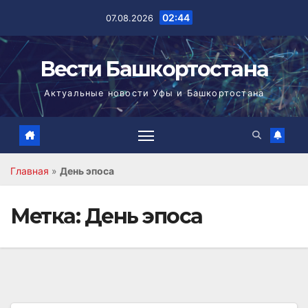
Перейти
02:44
07.08.2026
к
содержимому
Вести Башкортостана
Актуальные новости Уфы и Башкортостана
Главная
»
День эпоса
Метка:
День эпоса