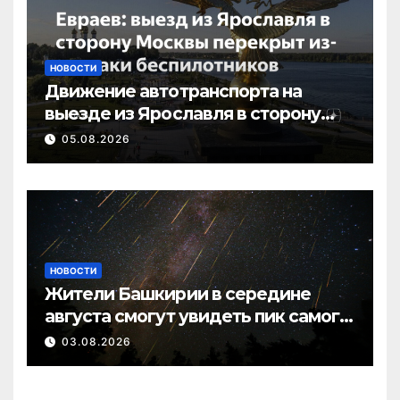
НОВОСТИ
Движение автотранспорта на
выезде из Ярославля в сторону
Москвы перекрыто в связи с
05.08.2026
атакой
НОВОСТИ
Жители Башкирии в середине
августа смогут увидеть пик самого
яркого звездопада года
03.08.2026