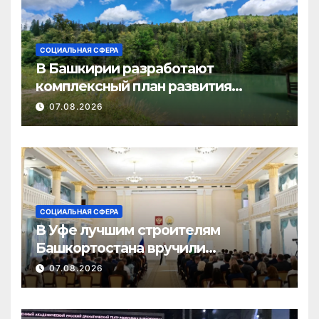
СОЦИАЛЬНАЯ СФЕРА
В Башкирии разработают
комплексный план развития
туризма в Нуримановском районе
07.08.2026
СОЦИАЛЬНАЯ СФЕРА
В Уфе лучшим строителям
Башкортостана вручили
государственные награды
07.08.2026