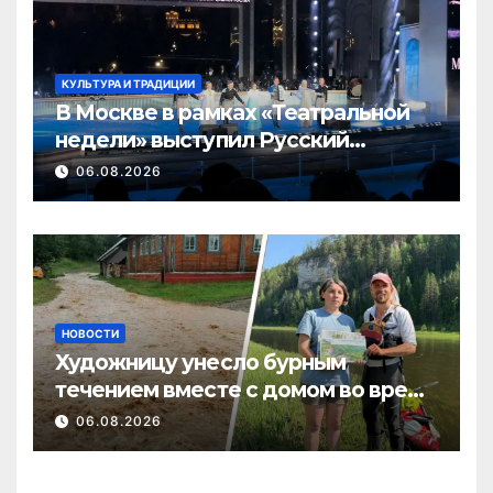
КУЛЬТУРА И ТРАДИЦИИ
В Москве в рамках «Театральной
недели» выступил Русский
драматический театр
06.08.2026
Башкортостана
НОВОСТИ
Художницу унесло бурным
течением вместе с домом во время
потопа в Пермском крае
06.08.2026