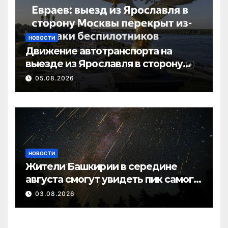
НОВОСТИ
Движение автотранспорта на
выезде из Ярославля в сторону
Москвы перекрыто в связи с
05.08.2026
атакой
НОВОСТИ
Жители Башкирии в середине
августа смогут увидеть пик самого
яркого звездопада года
03.08.2026