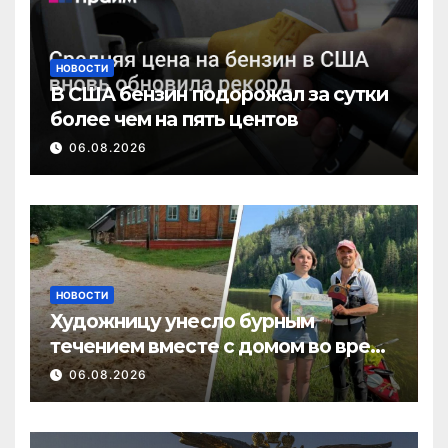
НОВОСТИ
В США бензин подорожал за сутки
более чем на пять центов
06.08.2026
НОВОСТИ
Художницу унесло бурным
течением вместе с домом во время
потопа в Пермском крае
06.08.2026