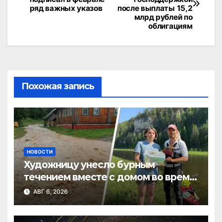
ряд важных указов
после выплаты 15,2
записям
млрд рублей по
облигациям
Похожая запись
НОВОСТИ
Художницу унесло бурным
течением вместе с домом во время
потопа в Пермском крае
АВГ 6, 2026