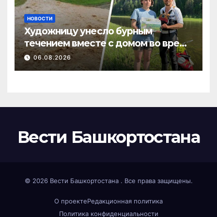
НОВОСТИ
Художницу унесло бурным
течением вместе с домом во время
потопа в Пермском крае
06.08.2026
Вести Башкортостана
© 2026
Вести Башкортостана
. Все права защищены.
О проекте
Редакционная политика
Политика конфиденциальности