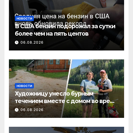
НОВОСТИ
В США бензин подорожал за сутки
более чем на пять центов
06.08.2026
НОВОСТИ
Художницу унесло бурным
течением вместе с домом во время
потопа в Пермском крае
06.08.2026