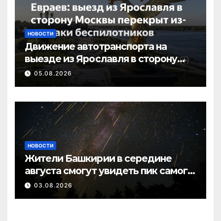
НОВОСТИ
Движение автотранспорта на
выезде из Ярославля в сторону
Москвы перекрыто в связи с
05.08.2026
атакой
НОВОСТИ
Жители Башкирии в середине
августа смогут увидеть пик самого
яркого звездопада года
03.08.2026