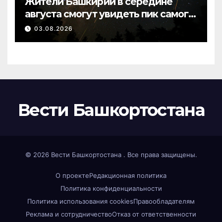
Жители Башкирии в середине
августа смогут увидеть пик самого
яркого звездопада года
03.08.2026
Вести Башкортостана
© 2026
Вести Башкортостана
. Все права защищены.
О проекте
Редакционная политика
Политика конфиденциальности
Политика использования cookies
Правообладателям
Реклама и сотрудничество
Отказ от ответственности