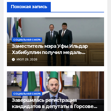
Похожая запись
СОЦИАЛЬНАЯ СФЕРА
Заместитель мэра Уфы Ильдар
Хабибуллин получил медаль
генерала Шаймуратова за участие в
ИЮЛ 29, 2026
СВО
СОЦИАЛЬНАЯ СФЕРА
Завершилась регистрация
кандидатов в депутаты в Горсовет