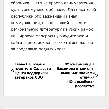
сборника — это не просто дань уважения
культурному многообразию. Для писателей
республики это важнейший канал
коммуникации, позволяющий вывести
региональную литературу из узких рамок
на широкую федеральную аудиторию и
найти своего искреннего читателя далеко
за пределами родных краев.
Навигация
Глава Башкирии
82 юнармейца в
посетил в Салавате
Башкирии отмечены
по
Центр поддержки
высшими знаками
ветеранов СВО
отличия
записям
«Юнармейская
доблесть»