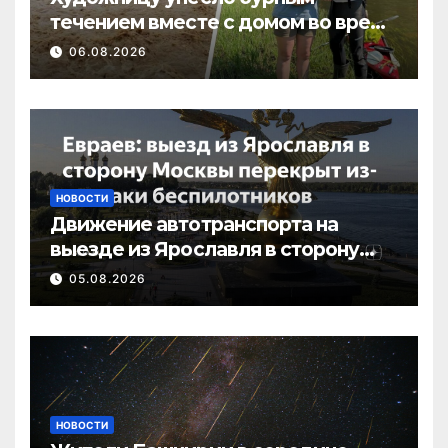
течением вместе с домом во время
потопа в Пермском крае
06.08.2026
НОВОСТИ
Движение автотранспорта на
выезде из Ярославля в сторону
Москвы перекрыто в связи с
05.08.2026
атакой
НОВОСТИ