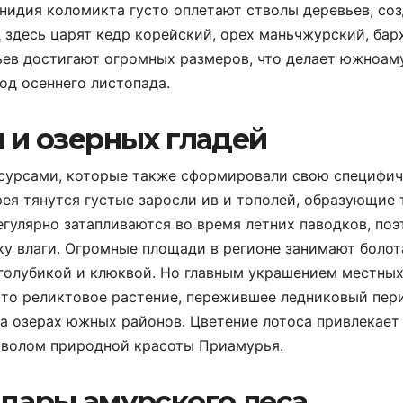
нидия коломикта густо оплетают стволы деревьев, со
здесь царят кедр корейский, орех маньчжурский, бар
вьев достигают огромных размеров, что делает южноам
од осеннего листопада.
 и озерных гладей
есурсами, которые также сформировали свою специфи
рея тянутся густые заросли ив и тополей, образующие 
гулярно затапливаются во время летних паводков, по
ку влаги. Огромные площади в регионе занимают боло
 голубикой и клюквой. Но главным украшением местны
Это реликтовое растение, пережившее ледниковый пер
а озерах южных районов. Цветение лотоса привлекает
мволом природной красоты Приамурья.
 дары амурского леса