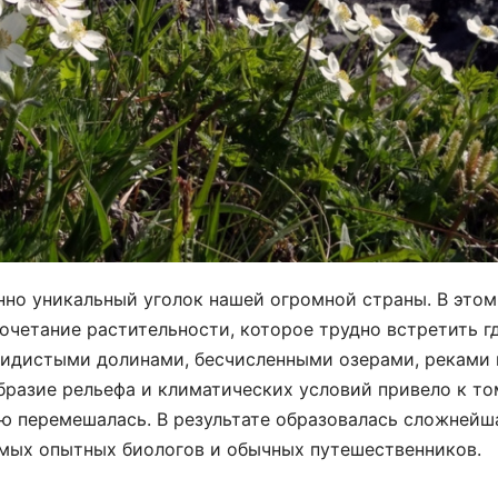
нно уникальный уголок нашей огромной страны. В этом
очетание растительности, которое трудно встретить г
кидистыми долинами, бесчисленными озерами, реками 
разие рельефа и климатических условий привело к том
ю перемешалась. В результате образовалась сложнейш
мых опытных биологов и обычных путешественников.