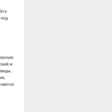
 Это
 под
Красную
ский и
 виды,
ия.
вляется