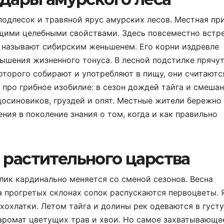
одлесок и травяной ярус амурских лесов. Местная пр
щими целебными свойствами. Здесь повсеместно встр
о называют сибирским женьшенем. Его корни издревле
ышения жизненного тонуса. В лесной подстилке прячу
оторого собирают и употребляют в пищу, они считаютс
 про грибное изобилие: в сезон дождей тайга и смеша
досиновиков, груздей и опят. Местные жители бережно
ния в поколение знания о том, когда и как правильно
растительного царства
лик кардинально меняется со сменой сезонов. Весна
на прогретых склонах сопок распускаются первоцветы.
хохлатки. Летом тайга и долины рек одеваются в густу
 аромат цветущих трав и хвои. Но самое захватывающе