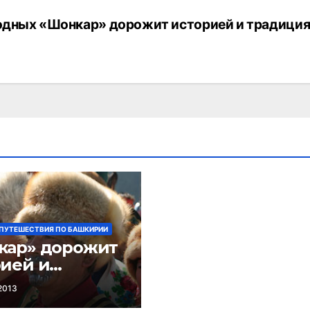
одных
«Шонкар» дорожит историей и традици
ПУТЕШЕСТВИЯ ПО БАШКИРИИ
кар» дорожит
ией и
ициями
2013