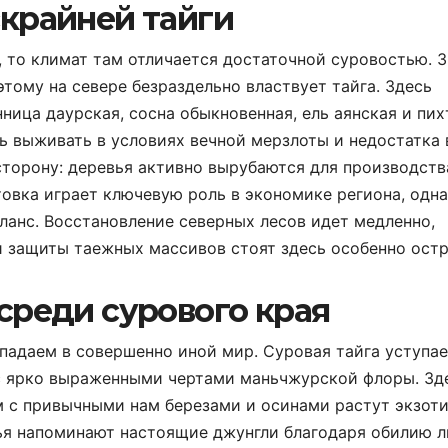
скрайней тайги
, то климат там отличается достаточной суровостью. 
этому на севере безраздельно властвует тайга. Здесь
ница даурская, сосна обыкновенная, ель аянская и пих
ь выживать в условиях вечной мерзлоты и недостатка 
торону: деревья активно вырубаются для производств
товка играет ключевую роль в экономике региона, одна
ланс. Восстановление северных лесов идет медленно,
 защиты таежных массивов стоят здесь особенно остр
среди сурового края
опадаем в совершенно иной мир. Суровая тайга уступа
 ярко выраженными чертами маньчжурской флоры. Зд
м с привычными нам березами и осинами растут экзот
я напоминают настоящие джунгли благодаря обилию л