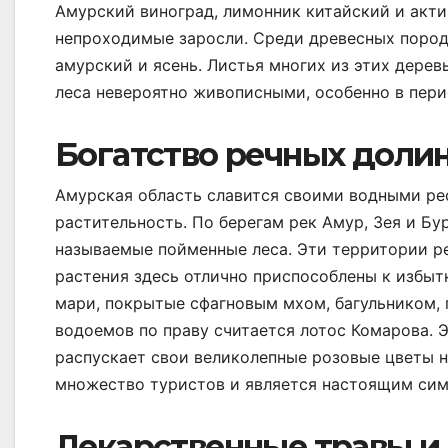
Амурский виноград, лимонник китайский и акти
непроходимые заросли. Среди древесных пород 
амурский и ясень. Листья многих из этих дере
леса невероятно живописными, особенно в пери
Богатство речных долин
Амурская область славится своими водными р
растительность. По берегам рек Амур, Зея и Бу
называемые пойменные леса. Эти территории ре
растения здесь отлично приспособлены к избыт
мари, покрытые сфагновым мхом, багульником,
водоемов по праву считается лотос Комарова. 
распускает свои великолепные розовые цветы н
множество туристов и является настоящим си
Лекарственные травы и