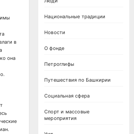
Люди
Национальные традиции
Зимы
Новости
та
влаги в
О фонде
а
ко она
Петроглифы
о.
Путешествия по Башкирии
Социальная сфера
ет
Спорт и массовые
есь
мероприятия
ические
иан.