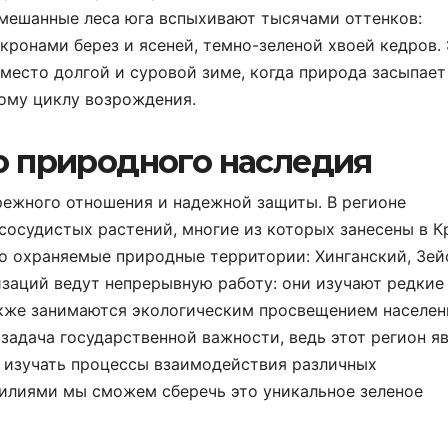
смешанные леса юга вспыхивают тысячами оттенков:
ронами берез и ясеней, темно-зеленой хвоей кедров.
место долгой и суровой зиме, когда природа засыпает
вому циклу возрождения.
о природного наследия
режного отношения и надежной защиты. В регионе
сосудистых растений, многие из которых занесены в 
бо охраняемые природные территории: Хинганский, Зей
заций ведут непрерывную работу: они изучают редкие
акже занимаются экологическим просвещением населен
адача государственной важности, ведь этот регион я
 изучать процессы взаимодействия различных
илиями мы сможем сберечь это уникальное зеленое