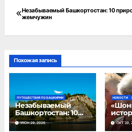
Навигация
Незабываемый Башкортостан: 10 прир
жемчужин
по
записям
Похожая запись
ПУТЕШЕСТВИЯ ПО БАШКИРИИ
НОВОСТИ
Незабываемый
«Шон
Башкортостан: 10
истор
природных
трад
ИЮН 29, 2026
ОКТ 29, 
жемчужин