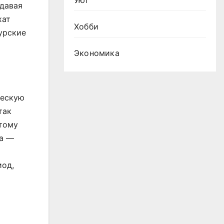
Уют
здавая
хат
Хобби
урские
Экономика
ческую
так
этому
та —
х
иод,