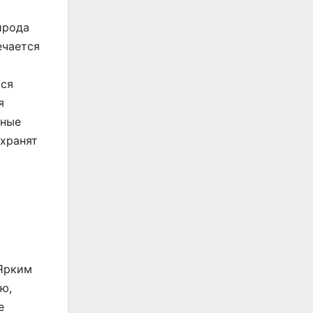
ирода
ечается
тся
я
нные
 хранят
 Ярким
ю,
е