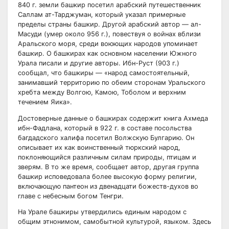
840 г. земли башкир посетил арабский путешественник
Саллам ат-Тарджуман, который указал примерные
пределы страны башкир. Другой арабский автор — ал-
Масуди (умер около 956 г.), повествуя о войнах вблизи
Аральского моря, среди воюющих народов упоминает
башкир. О башкирах как основном населении Южного
Урала писали и другие авторы. Ибн-Руст (903 г.)
сообщал, что башкиры — «народ самостоятельный,
занимавший территорию по обеим сторонам Уральского
хребта между Волгою, Камою, Тоболом и верхним
течением Яика».
Достоверные данные о башкирах содержит книга Ахмеда
ибн-Фадлана, который в 922 г. в составе посольства
багдадского халифа посетил Волжскую Булгарию. Он
описывает их как воинственный тюркский народ,
поклоняющийся различным силам природы, птицам и
зверям. В то же время, сообщает автор, другая группа
башкир исповедовала более высокую форму религии,
включающую пантеон из двенадцати божеств-духов во
главе с небесным богом Тенгри.
На Урале башкиры утвердились единым народом с
общим этнонимом, самобытной культурой, языком. Здесь