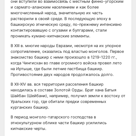
они вступили во взаимосвязь с местным финно-угорским
и сармато-аланским населением и как более
многочисленный народ, значительную их часть
растворили в своей среде. В последующую эпоху в
башкирскую этническую среду, по-прежнему интенсивно
контактировавшую с огузами и булгарами, стали
проникать кумано-кипчакские элементы.
В XIII в. многие народы Евразии, несмотря на их упорное
сопротивление, оказались под властью монголов. Первое
знакомство башкир с ними произошло в 1219-1220 гг.,
когда Чингисхан во главе огромного войска провел лето
на Иртыше, где были летние пастбища башкир.
Противостояние двух народов продолжалось долго.
В XII-XIV вв. вся территория расселения башкир
находилась в составе Золотой Орды. Брат хана Батыя
Шайбан (Шейбани), например, получил земли к востоку от
Уральских гор, где обитали предки современных
курганских башкир.
В период монголо-татарского господства в
этнокультурном облике части башкир усилились
кипчакские черты.