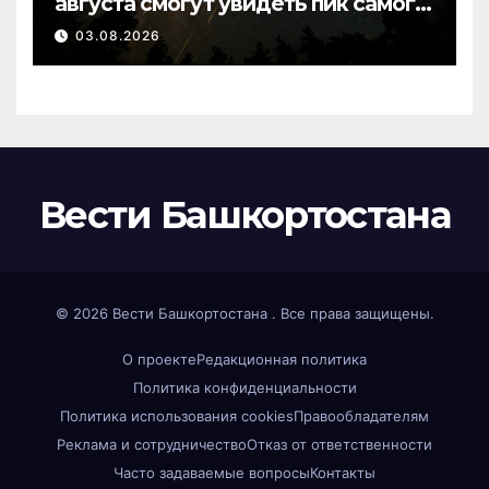
августа смогут увидеть пик самого
яркого звездопада года
03.08.2026
Вести Башкортостана
© 2026
Вести Башкортостана
. Все права защищены.
О проекте
Редакционная политика
Политика конфиденциальности
Политика использования cookies
Правообладателям
Реклама и сотрудничество
Отказ от ответственности
Часто задаваемые вопросы
Контакты