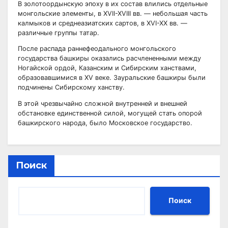
В золотоордынскую эпоху в их состав влились отдельные
монгольские элементы, в XVII-XVIII вв. — небольшая часть
калмыков и среднеазиатских сартов, в XVI-XX вв. —
различные группы татар.
После распада раннефеодального монгольского
государства башкиры оказались расчлененными между
Ногайской ордой, Казанским и Сибирским ханствами,
образовавшимися в XV веке. Зауральские башкиры были
подчинены Сибирскому ханству.
В этой чрезвычайно сложной внутренней и внешней
обстановке единственной силой, могущей стать опорой
башкирского народа, было Московское государство.
Поиск
Поиск