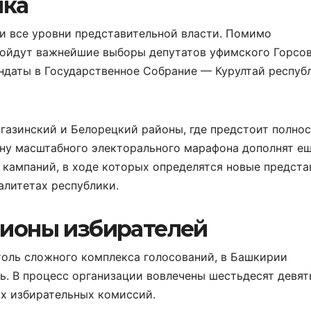
ика
и все уровни представительной власти. Помимо
ройдут важнейшие выборы депутатов уфимского Горсов
ндаты в Государственное Собрание — Курултай респуб
газинский и Белорецкий районы, где предстоит полно
ину масштабного электорального марафона дополнят е
кампаний, в ходе которых определятся новые предста
алитетах республики.
ионы избирателей
толь сложного комплекса голосований, в Башкирии
ь. В процесс организации вовлечены шестьдесят девят
ых избирательных комиссий.