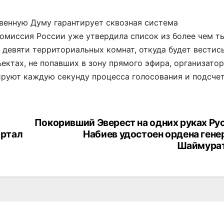
венную Думу гарантирует сквозная система
омиссия России уже утвердила список из более чем т
 девяти территориальных комнат, откуда будет вестис
ектах, не попавших в зону прямого эфира, организато
ируют каждую секунду процесса голосования и подсче
Покоривший Эверест на одних руках Ру
артал
Набиев удостоен ордена гене
Шаймура