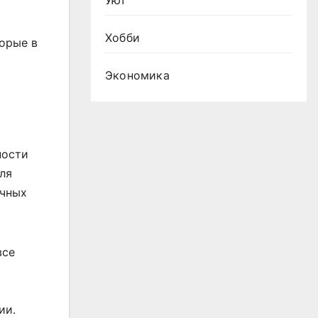
Уют
Хобби
орые в
Экономика
ности
ля
учных
все
ии.