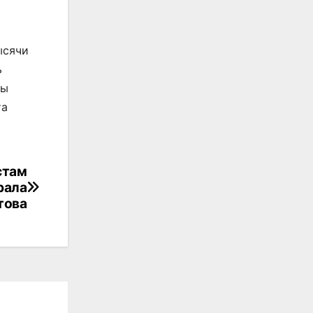
ысячи
ь
ры
та
стам
рала
това