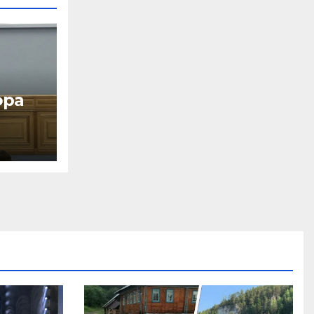
эра
ь
а