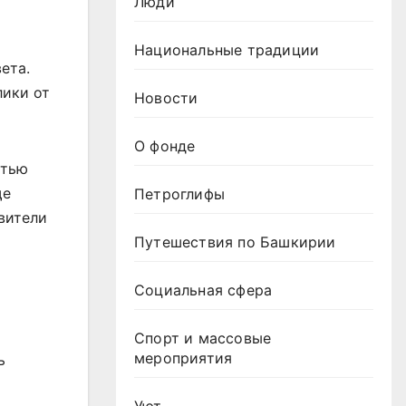
Люди
Национальные традиции
ета.
лики от
Новости
О фонде
стью
ще
Петроглифы
вители
Путешествия по Башкирии
Социальная сфера
Спорт и массовые
мероприятия
ь