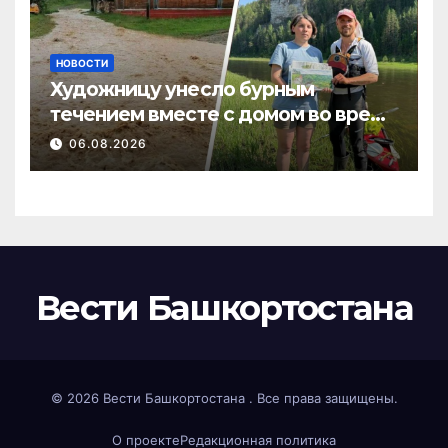
НОВОСТИ
Художницу унесло бурным
течением вместе с домом во время
потопа в Пермском крае
06.08.2026
Вести Башкортостана
© 2026
Вести Башкортостана
. Все права защищены.
О проекте
Редакционная политика